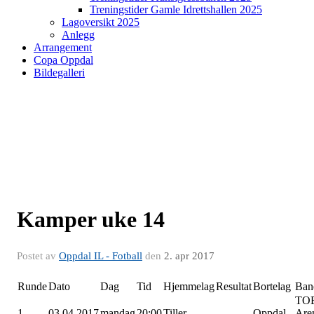
Treningstider Gamle Idrettshallen 2025
Lagoversikt 2025
Anlegg
Arrangement
Copa Oppdal
Bildegalleri
Kamper uke 14
Postet av
Oppdal IL - Fotball
den
2. apr 2017
Runde
Dato
Dag
Tid
Hjemmelag
Resultat
Bortelag
Ban
TO
1
03.04.2017
mandag
20:00
Tiller
-
Oppdal
Are