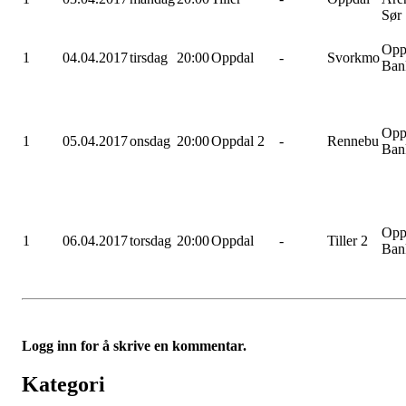
Sør
Opp
1
04.04.2017
tirsdag
20:00
Oppdal
-
Svorkmo
Ban
Opp
1
05.04.2017
onsdag
20:00
Oppdal 2
-
Rennebu
Ban
Opp
1
06.04.2017
torsdag
20:00
Oppdal
-
Tiller 2
Ban
Logg inn for å skrive en kommentar.
Kategori