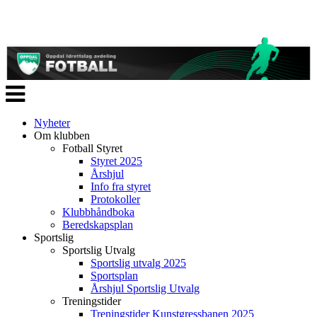
Veksle
navigasjon
Nyheter
Om klubben
Fotball Styret
Styret 2025
Årshjul
Info fra styret
Protokoller
Klubbhåndboka
Beredskapsplan
Sportslig
Sportslig Utvalg
Sportslig utvalg 2025
Sportsplan
Årshjul Sportslig Utvalg
Treningstider
Treningstider Kunstgressbanen 2025