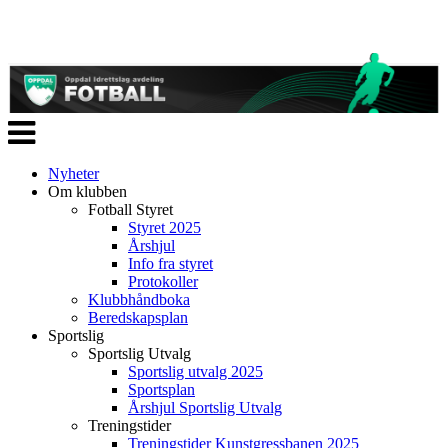
Veksle
navigasjon
Nyheter
Om klubben
Fotball Styret
Styret 2025
Årshjul
Info fra styret
Protokoller
Klubbhåndboka
Beredskapsplan
Sportslig
Sportslig Utvalg
Sportslig utvalg 2025
Sportsplan
Årshjul Sportslig Utvalg
Treningstider
Treningstider Kunstgressbanen 2025