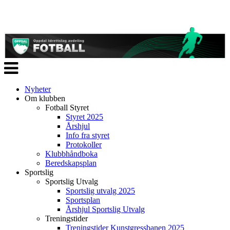
Veksle
navigasjon
Nyheter
Om klubben
Fotball Styret
Styret 2025
Årshjul
Info fra styret
Protokoller
Klubbhåndboka
Beredskapsplan
Sportslig
Sportslig Utvalg
Sportslig utvalg 2025
Sportsplan
Årshjul Sportslig Utvalg
Treningstider
Treningstider Kunstgressbanen 2025