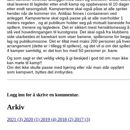
skal leveres til lagleder etter endt kamp og oppbevares til 10 dager
etter endt sesongslutt. Kampvertene skal også påse at alle spriter
hender når de kommer inn. Antibac finnes i containeren ved
anlegget. Kampvertene skal også passe på at alle over
holder 1
meters regelen
, og at publikum holder seg på motsatt baneside fo
spillere, trenere og lagledere. Det er sikkert mest hensiktsmessig å
stå ved hovedinngangen til kunstgress. Det skal også fra klubbens
side utarbeides et banekart som viser banene, spillersone for beg
lag og publikumssone. Det er tillat med maks 200 personer på hver
arrangement (dette er i tillegg til spillere), og det vil si om det spille
4 kamper samtidig, er det kun lov med 50 personer pr. bane.
Og som sagt er det veldig viktig å gi beskjed i god tid om man ikke
kan møte til kamp!!
Om det ikke skulle passe med kjøring eller når man står oppført
som kampvert, byttes det innbyrdes.
Logg inn for å skrive en kommentar.
Arkiv
2021 (3)
2020 (1)
2019 (4)
2018 (2)
2017 (3)