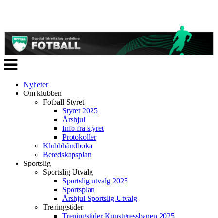
Veksle
navigasjon
Nyheter
Om klubben
Fotball Styret
Styret 2025
Årshjul
Info fra styret
Protokoller
Klubbhåndboka
Beredskapsplan
Sportslig
Sportslig Utvalg
Sportslig utvalg 2025
Sportsplan
Årshjul Sportslig Utvalg
Treningstider
Treningstider Kunstgressbanen 2025