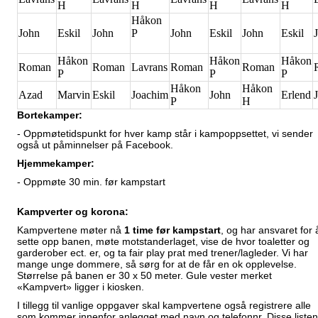
H
H
H
H
Håkon
John
Eskil
John
P
John
Eskil
John
Eskil
Håkon
Håkon
Håkon
Roman
Roman
Lavrans
Roman
Roman
P
P
P
Håkon
Håkon
Azad
Marvin
Eskil
Joachim
John
Erlend
P
H
Bortekamper:
- Oppmøtetidspunkt for hver kamp står i kampoppsettet, vi sender
også ut påminnelser på Facebook.
Hjemmekamper:
- Oppmøte 30 min. før kampstart
Kampverter og korona:
Kampvertene møter nå
1 time før kampstart
, og har ansvaret for 
sette opp banen, møte motstanderlaget, vise de hvor toaletter og
garderober ect. er, og ta fair play prat med trener/lagleder. Vi har
mange unge dommere, så sørg for at de får en ok opplevelse.
Størrelse på banen er 30 x 50 meter. Gule vester merket
«Kampvert» ligger i kiosken.
I tillegg til vanlige oppgaver skal kampvertene også registrere alle
som kommer innenfor anlegget med navn og telefonnr. Disse liste