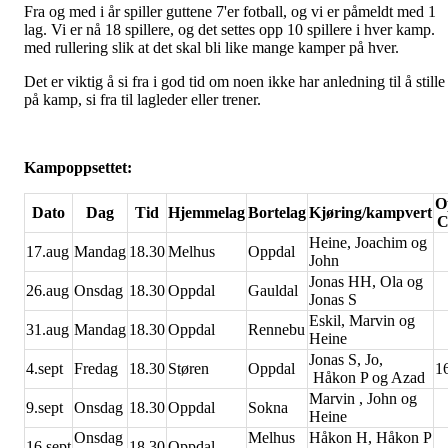
Fra og med i år spiller guttene 7'er fotball, og vi er påmeldt med 1
lag. Vi er nå 18 spillere, og det settes opp 10 spillere i hver kamp.
med rullering slik at det skal bli like mange kamper på hver.
Det er viktig å si fra i god tid om noen ikke har anledning til å stille
på kamp, si fra til lagleder eller trener.
Kampoppsettet:
O
Dato
Dag
Tid
Hjemmelag
Bortelag
Kjøring/kampvert
C
Heine, Joachim og
17.aug
Mandag
18.30
Melhus
Oppdal
John
Jonas HH, Ola og
26.aug
Onsdag
18.30
Oppdal
Gauldal
Jonas S
Eskil, Marvin og
31.aug
Mandag
18.30
Oppdal
Rennebu
Heine
Jonas S, Jo,
4.sept
Fredag
18.30
Støren
Oppdal
1
Håkon P og Azad
Marvin , John og
9.sept
Onsdag
18.30
Oppdal
Sokna
Heine
Onsdag
Melhus
Håkon H, Håkon P
16.sept
18.30
Oppdal