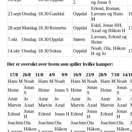
2
og Jonas S
Erlend, Roman,
23.sept
Onsdag
18.30
Gauldal
Oppdal
Lavrans og Hans
1
M
Eskil, Jonas HH,
28.sept
Mandag
18.30
Rennebu
Oppdal
1
Azad og Håkon H
Lavrans, Erlend og
7.okt
Onsdag
18.30
Oppdal
Støren
Heine
Noah, Ola, Håkon
14.okt
Onsdag
18.30
Sokna
Oppdal
1
H og Jo
Her er oversikt over hvem som spiller hvilke kamper:
17/8
26/8
31/8
4/9
9/9
16/9
23/9
28/9
7/10
14/1
Hans M
Noah
Hans M
Noah
Hans M
Noah
Hans M
Noah
Jonas
Jonas
Jonas
Heine
Heine
Jonas S
Heine
Heine
S
S
S
Amir
Jo
Amir
Jo
Amir
Jo
Amir
Jo
Marvin
Azad
Marvin
Azad
Marvin
Azad
Marvin
Azad
Jonas
Jonas
Jonas
Erlend
Erlend
Jonas H
Erlend
Erlend
H
H
H
Joachim
Ola
Joachim
Ola
Joachim
Ola
Joachim
Ola
Håkon
Håkon
Håkon
Håkon
Lavrans
Lavrans
Lavrans
Lavrans