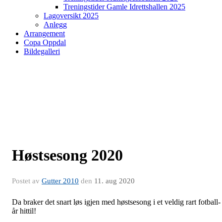
Treningstider Gamle Idrettshallen 2025
Lagoversikt 2025
Anlegg
Arrangement
Copa Oppdal
Bildegalleri
Høstsesong 2020
Postet av
Gutter 2010
den
11. aug 2020
Da braker det snart løs igjen med høstsesong i et veldig rart fotball-
år hittil!